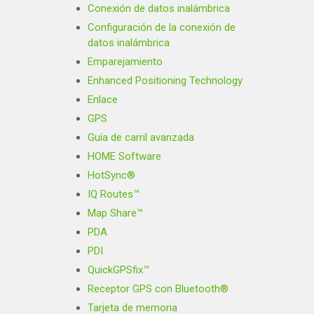
Conexión de datos inalámbrica
Configuración de la conexión de
datos inalámbrica
Emparejamiento
Enhanced Positioning Technology
Enlace
GPS
Guía de carril avanzada
HOME Software
HotSync®
IQ Routes™
Map Share™
PDA
PDI
QuickGPSfix™
Receptor GPS con Bluetooth®
Tarjeta de memoria