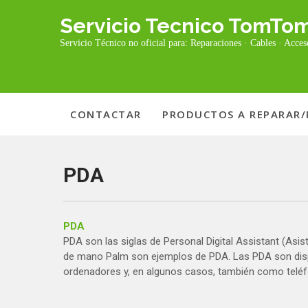
Skip
Servicio Tecnico TomTo
to
content
Servicio Técnico no oficial para: Reparaciones · Cables · Acceso
CONTACTAR
PRODUCTOS A REPARAR/
PDA
PDA
PDA son las siglas de Personal Digital Assistant (Asist
de mano Palm son ejemplos de PDA. Las PDA son disp
ordenadores y, en algunos casos, también como telé