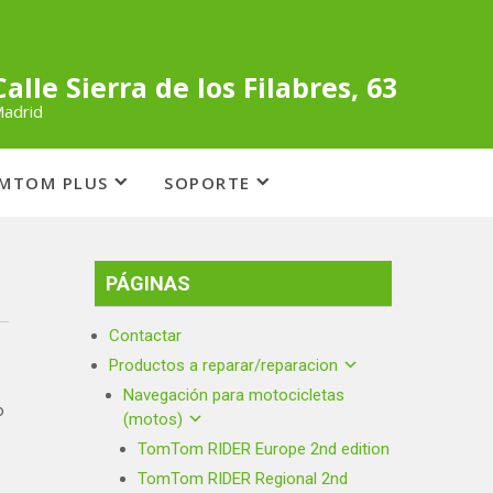
Calle Sierra de los Filabres, 63
adrid
OMTOM PLUS
SOPORTE
PÁGINAS
Contactar
Productos a reparar/reparacion
Navegación para motocicletas
o
(motos)
TomTom RIDER Europe 2nd edition
TomTom RIDER Regional 2nd