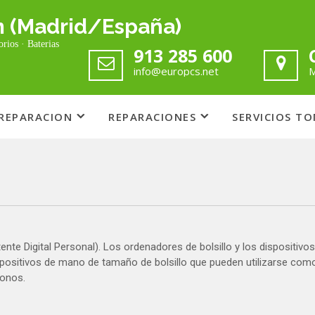
m (Madrid/España)
rios · Baterias
913 285 600
info@europcs.net
M
REPARACION
REPARACIONES
SERVICIOS T
ente Digital Personal). Los ordenadores de bolsillo y los dispositivos
ositivos de mano de tamaño de bolsillo que pueden utilizarse com
fonos.